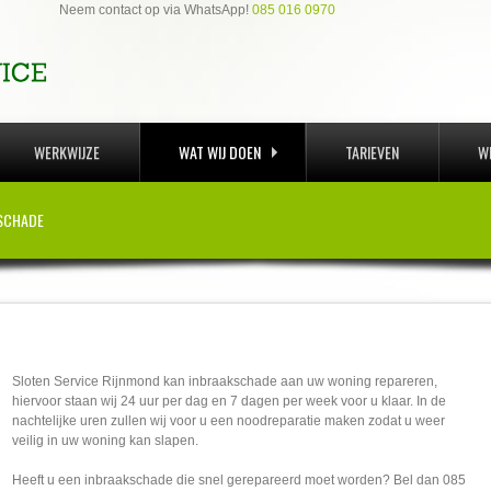
Neem contact op via WhatsApp!
085 016 0970
WERKWIJZE
WAT WIJ DOEN
TARIEVEN
W
KSCHADE
Sloten Service Rijnmond kan inbraakschade aan uw woning repareren,
hiervoor staan wij 24 uur per dag en 7 dagen per week voor u klaar. In de
nachtelijke uren zullen wij voor u een noodreparatie maken zodat u weer
veilig in uw woning kan slapen.
Heeft u een inbraakschade die snel gerepareerd moet worden? Bel dan 085