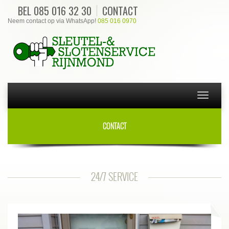
BEL
085 016 32 30
CONTACT
Neem contact op via WhatsApp!
085 016 0970
Navigatie
wisselen
CONTACT
24/7 SERVICE